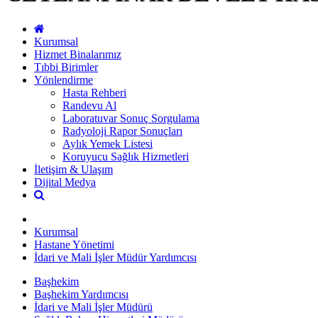
Kurumsal
Hizmet Binalarımız
Tıbbi Birimler
Yönlendirme
Hasta Rehberi
Randevu Al
Laboratuvar Sonuç Sorgulama
Radyoloji Rapor Sonuçları
Aylık Yemek Listesi
Koruyucu Sağlık Hizmetleri
İletişim & Ulaşım
Dijital Medya
Kurumsal
Hastane Yönetimi
İdari ve Mali İşler Müdür Yardımcısı
Başhekim
Başhekim Yardımcısı
İdari ve Mali İşler Müdürü