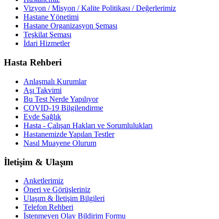
Vizyon / Misyon / Kalite Politikası / Değerlerimiz
Hastane Yönetimi
Hastane Organizasyon Şeması
Teşkilat Şeması
İdari Hizmetler
Hasta Rehberi
Anlaşmalı Kurumlar
Aşı Takvimi
Bu Test Nerde Yapılıyor
COVID-19 Bilgilendirme
Evde Sağlık
Hasta - Çalışan Hakları ve Sorumlulukları
Hastanemizde Yapılan Testler
Nasıl Muayene Olurum
İletişim & Ulaşım
Anketlerimiz
Öneri ve Görüşleriniz
Ulaşım & İletişim Bilgileri
Telefon Rehberi
İstenmeyen Olay Bildirim Formu