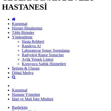
HASTANESİ
Kurumsal
Hizmet Binalarımız
Tıbbi Birimler
Yönlendirme
Hasta Rehberi
Randevu Al
Laboratuvar Sonuç Sorgulama
Radyoloji Rapor Sonuçları
Aylık Yemek Listesi
Koruyucu Sağlık Hizmetleri
İletişim & Ulaşım
Dijital Medya
Kurumsal
Hastane Yönetimi
İdari ve Mali İşler Müdürü
Başhekim