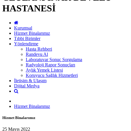
HASTANESİ
Kurumsal
Hizmet Binalarımız
Tıbbi Birimler
Yönlendirme
Hasta Rehberi
Randevu Al
Laboratuvar Sonuç Sorgulama
Radyoloji Rapor Sonuçları
Aylık Yemek Listesi
Koruyucu Sağlık Hizmetleri
İletişim & Ulaşım
Dijital Medya
Hizmet Binalarımız
Hizmet Binalarımız
25 Mayıs 2022