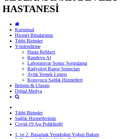
HASTANESİ
Kurumsal
Hizmet Binalarımız
Tıbbi Birimler
Yönlendirme
Hasta Rehberi
Randevu Al
Laboratuvar Sonuç Sorgulama
Radyoloji Rapor Sonuçları
Aylık Yemek Listesi
Koruyucu Sağlık Hizmetleri
İletişim & Ulaşım
Dijital Medya
Tıbbi Birimler
Sağlık Hizmetlerimiz
Covid-19 Aşı Polikliniği
1. ve 2. Basamak Yenidoğan Yoğun Bakım