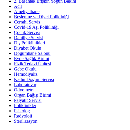
2. Basamak Erişkin Yoğun Bakım
Acil
Ameliyathane
Beslenme ve Diyet Polikliniği
Cerrahi Servis
Covid-19 Aşı Polikliniği
Çocuk Servisi
Dahiliye Servisi
Diş Poliklinikleri
Diyabet Okulu
Doğumhane Salonu
Evde Sağlık Birimi
Fizik Tedavi Ünitesi
Gebe Okulu
Hemodiyaliz
Kadın Doğum Servisi
Laboratuvar
Odyometri
Organ Bağışı Birimi
Palyatif Servisi
Poliklinikler
Psikolog
Radyoloji
Sterilizasyon