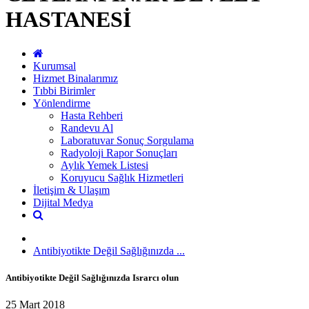
HASTANESİ
Kurumsal
Hizmet Binalarımız
Tıbbi Birimler
Yönlendirme
Hasta Rehberi
Randevu Al
Laboratuvar Sonuç Sorgulama
Radyoloji Rapor Sonuçları
Aylık Yemek Listesi
Koruyucu Sağlık Hizmetleri
İletişim & Ulaşım
Dijital Medya
Antibiyotikte Değil Sağlığınızda ...
Antibiyotikte Değil Sağlığınızda Israrcı olun
25 Mart 2018