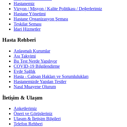
Hastanemiz
Vizyon / Misyon / Kalite Politikası / Değerlerimiz
Hastane Yönetimi
Hastane Organizasyon Şeması
Teşkilat Şeması
İdari Hizmetler
Hasta Rehberi
Anlaşmalı Kurumlar
Aşı Takvimi
Bu Test Nerde Yapılıyor
COVID-19 Bilgilendirme
Evde Sağlık
Hasta - Çalışan Hakları ve Sorumlulukları
Hastanemizde Yapılan Testler
Nasıl Muayene Olurum
İletişim & Ulaşım
Anketlerimiz
Öneri ve Görüşleriniz
Ulaşım & İletişim Bilgileri
Telefon Rehberi